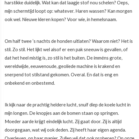
harstikke duidelijk. Wat kan dat laagje stof nou schelen? Oeps,
mijn schermtijd loopt op: whatever. Haren wassen? Kan morgen
ook wel. Nieuwe kleren kopen? Voor wie, in hemelsnaam.
Om half twee ’s nachts de honden uitlaten? Waarom niet? Het is
stil. Zo stil. Het lijkt wel alsof er een pak sneeuw is gevallen, of
dat het heel mistig is, zo stil is het buiten. De imméns grote,
wereldwijde, eeuwenoude, geoliede machine is krakend en
snerpend tot stilstand gekomen. Overal. En dat is eng en
onbekend en onbestemd.
Ik kijk naar de prachtig heldere lucht, snuif diep de koele lucht in
mijn longen. De knopjes aan de bomen staan op springen.
Moeder aarde krijgt eindelijk lucht. Zij gaat door. Zij is altijd
doorgegaan, wat wij ook deden. Zij heeft haar eigen agenda.
Overleven, op haar manier. Zullen wij dat ook proberen? Op onze