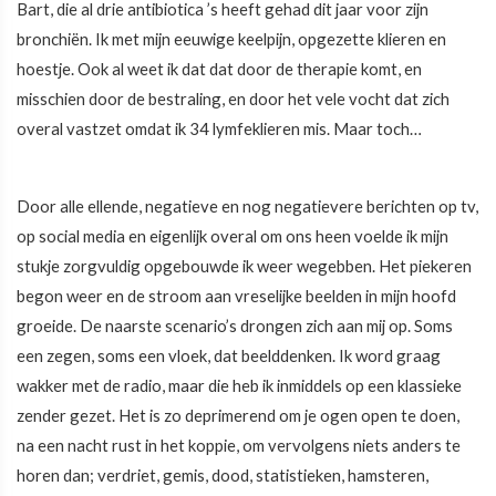
Bart, die al drie antibiotica ’s heeft gehad dit jaar voor zijn
bronchiën. Ik met mijn eeuwige keelpijn, opgezette klieren en
hoestje. Ook al weet ik dat dat door de therapie komt, en
misschien door de bestraling, en door het vele vocht dat zich
overal vastzet omdat ik 34 lymfeklieren mis. Maar toch…
Door alle ellende, negatieve en nog negatievere berichten op tv,
op social media en eigenlijk overal om ons heen voelde ik mijn
stukje zorgvuldig opgebouwde ik weer wegebben. Het piekeren
begon weer en de stroom aan vreselijke beelden in mijn hoofd
groeide. De naarste scenario’s drongen zich aan mij op. Soms
een zegen, soms een vloek, dat beelddenken. Ik word graag
wakker met de radio, maar die heb ik inmiddels op een klassieke
zender gezet. Het is zo deprimerend om je ogen open te doen,
na een nacht rust in het koppie, om vervolgens niets anders te
horen dan; verdriet, gemis, dood, statistieken, hamsteren,