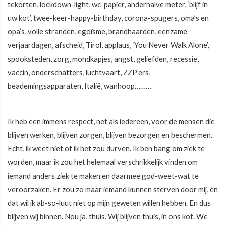
tekorten, lockdown-light, wc-papier, anderhalve meter, ‘blijf in
uw kot’, twee-keer-happy-birthday, corona-spugers, oma’s en
opa’s, volle stranden, egoïsme, brandhaarden, eenzame
verjaardagen, afscheid, Tirol, applaus, ‘You Never Walk Alone’,
spooksteden, zorg, mondkapjes, angst, geliefden, recessie,
vaccin, onderschatters, luchtvaart, ZZP’ers,
beademingsapparaten, Italië, wanhoop………
Ik heb een immens respect, net als iedereen, voor de mensen die
blijven werken, blijven zorgen, blijven bezorgen en beschermen.
Echt, ik weet niet of ik het zou durven. Ik ben bang om ziek te
worden, maar ik zou het helemaal verschrikkelijk vinden om
iemand anders ziek te maken en daarmee god-weet-wat te
veroorzaken. Er zou zo maar iemand kunnen sterven door mij, en
dat wil ik ab-so-luut niet op mijn geweten willen hebben. En dus
blijven wij binnen. Nou ja, thuis. Wij blijven thuis, in ons kot. We